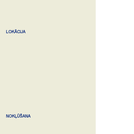
LOKĀCIJA
NOKĻŪŠANA
No Rīgas uz koncertu visērtāk doties ar