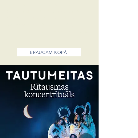
īpaši organizētiem “Braucam kopā” reisiem,
brauciena dalībniekiem būs sagatavoti
pārsteigumi no grupas “Tautumeitas”.
Brauciena cena ir
25 eiro (ar PVN), šim
pakalpojumam nepiemērojas nekāda veida
atlaides.
BRAUCAM KOPĀ