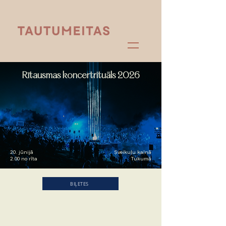
Rītausmas koncertrituāls 2026
20. jūnijā
Sveikuļu kalnā
2.00 no rīta
Tukumā
BIĻETES