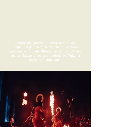
Dziesmas, gaisma un senču spēks, kas
uzplaukst gada maģiskākajā brīdī - vasaras
saulgriežos! Šī gada “Rītausmas koncertrituālu”
grupa “Tautumeitas” aicina piedzīvot Tukuma
pusē, Sveikuļu kalnā.