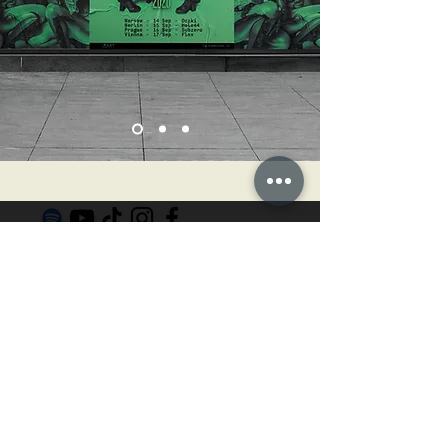
KONTAKTI
Dārta Štolcere
+371 29 339 282
info@tautumeitas.lv